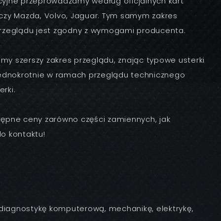
yjne przeprowadzamy według oficjalnych kart
czy Mazda, Volvo, Jaguar. Tym samym zakres
rzeglądu jest zgodny z wymogami producenta.
y szerszy zakres przeglądu, znając typowe usterki
jednokrotnie w ramach przeglądu technicznego
rki.
ępne ceny zarówno części zamiennych, jak
o kontaktu!
diagnostykę komputerową, mechanikę, elektrykę,