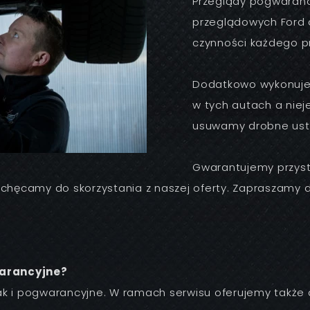
Przeglądy pogwaranc
przeglądowych Ford 
czynności każdego p
Dodatkowo wykonujem
w tych autach a nie
usuwamy drobne uste
Gwarantujemy przyst
achęcamy do skorzystania z naszej oferty. Zapraszamy d
warancyjne?
ak i pogwarancyjne. W ramach serwisu oferujemy także 