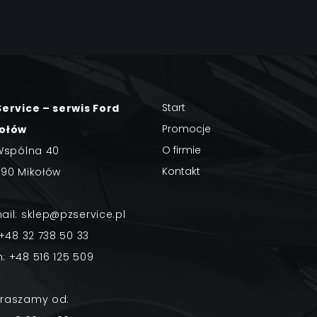
Start
Service – serwis Ford
Promocje
ołów
O firmie
 Wspólna 40
Kontakt
190 Mikołów
ail:
sklep@pzservice.pl
+48 32 738 50 33
m:
+48 516 125 509
raszamy od: