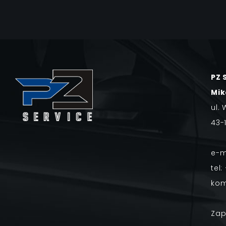
PZ 
Mik
ul.
43-
e-m
tel:
ko
Zap