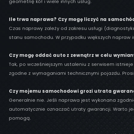
geometrię kół i wiele innych usług.
Ile trwa naprawa? Czy mogę liczyć na samochó
Czas naprawy zależy od zakresu usługi (diagnostyka
stanu samochodu. W przypadku większych napraw is
Czy mogę oddać auto z zewnątrz w celu wymiany
Tak, po wcześniejszym ustaleniu z serwisem istnieje
zgodne z wymaganiami technicznymi pojazdu. Prosimy
Czy mojemu samochodowi grozi utrata gwarancji
Generalnie nie. Jeśli naprawa jest wykonana zgodn
automatycznie oznaczać utraty gwarancji. Warto je
pomogą.