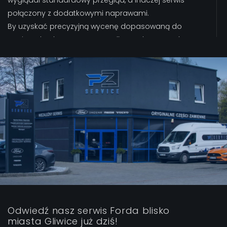
wyglądał standardowy przegląd, a inaczej serwis
połączony z dodatkowymi naprawami.
By uzyskać precyzyjną wycenę dopasowaną do
Twojego konkretnego przypadku, zachęcamy do
bezpośredniego kontaktu z naszymi specjalistami z PZ
Service. Nasi doradcy techniczni przygotują
indywidualną ofertę uwzględniającą Twoje potrzeby
oraz specyfikę Twojego Forda.
Odwiedź nasz serwis Forda blisko
miasta Gliwice już dziś!