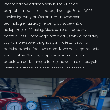
Wybór odpowiedniego serwisu to klucz do
bezproblemowej eksploatacji Twojego Forda. W PZ
Service łączymy profesjonalizm, nowoczesne
technologie i atrakcyjne ceny, by zapewnić Ci
najlepszą jakość usług. Niezależnie od tego, czy
potrzebujesz rutynowego przeglądu, szybkiej naprawy
czy kompleksowej diagnostyki, możesz liczyć na
doświadczenie i fachowe doradztwo naszego zespołu
specjalistów. Wiemy, że sprawny samochód to
podstawa codziennego funkcjonowania dla naszych
klientów, dlatego działamy szybko i skutecznie.
Dodatkowo w PZ Service znajdziesz szeroką gamę
oryginalnych części i renomowanych akcesoriów Ford
– wszystko w jednym miejscu! Odwiedź nas osobiście
lub sprawdź stronę internetową, by dowiedzieć się
więcej i umówić wizytę.