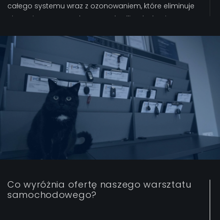
całego systemu wraz z ozonowaniem, które eliminuje
nieprzyjemne zapachy oraz szkodliwe bakterie
i grzyby. Nasze usługi obejmują wymianę filtra
kabinowego, co ma kluczowe znaczenie dla jakości
powietrza we wnętrzu pojazdu.
Przeprowadzamy także szczegółową diagnostykę
szczelności połączeń przy użyciu metody UV oraz
elektronicznych wykrywaczy gazu, sprawdzamy
drożność odpływów skroplin oraz wykonujemy
precyzyjne pomiary wydajności całego układu
klimatyzacji. Dzięki kompleksowemu podejściu
zapewniamy niezawodne i efektywne działanie
klimatyzacji w Twoim Fordzie przez cały rok.
Co wyróżnia ofertę naszego warsztatu
samochodowego?