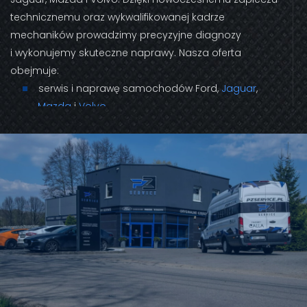
technicznemu oraz wykwalifikowanej kadrze
mechaników prowadzimy precyzyjne diagnozy
i wykonujemy skuteczne naprawy. Nasza oferta
obejmuje:
serwis i naprawę samochodów Ford,
Jaguar
,
Mazda
i
Volvo
,
przeglądy gwarancyjne i pogwarancyjne
,
diagnostykę komputerową
,
serwis klimatyzacji
,
geometrię zawieszenia 3D
,
oryginalne części zamienne i renomowane
zamienniki
,
możliwość skorzystania z
samochodu
zastępczego
,
bezgotówkową likwidację szkód
komunikacyjnych
,
holowanie
,