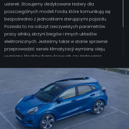
usterek. Stosujemy dedykowane testery dla
poszczególnych modeli Forda, które komunikują się
bezpośrednio z jednostkami sterującymi pojazdu.
Pozwala to na odczyt rzeczywistych parametrów
pracy silnika, skrzyni biegów i innych układów
elektronicznych. Jesteśmy także w stanie sprawnie
przeprowadzić serwis klimatyzacji wymianę oleju,
wymianę klocków hamulcowych czy ładowanie
akumulatora. Dzięki zaawansowanemu
oprogramowaniu i najnowszym technologiom
możemy precyzyjnie ustalić źródło problemu bez
konieczności demontażu sprawnych komponentów,
co znacząco skraca czas naprawy i obniża jej koszt.