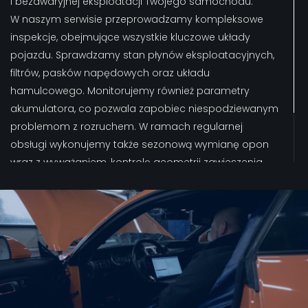
i bezawaryjnej eksploatacji Twojego samochodu.
W naszym serwisie przeprowadzamy kompleksowe
inspekcje, obejmujące wszystkie kluczowe układy
pojazdu. Sprawdzamy stan płynów eksploatacyjnych,
filtrów, pasków napędowych oraz układu
hamulcowego. Monitorujemy również parametry
akumulatora, co pozwala zapobiec niespodziewanym
problemom z rozruchem. W ramach regularnej
obsługi wykonujemy także sezonową wymianę opon
wraz z wyważaniem, kontrolę geometrii zawieszenia
oraz serwis klimatyzacji z odgrzybianiem. Wszystkie te
działania pozwalają utrzymać Twojego Forda
w optymalnej kondycji przez cały okres użytkowania.